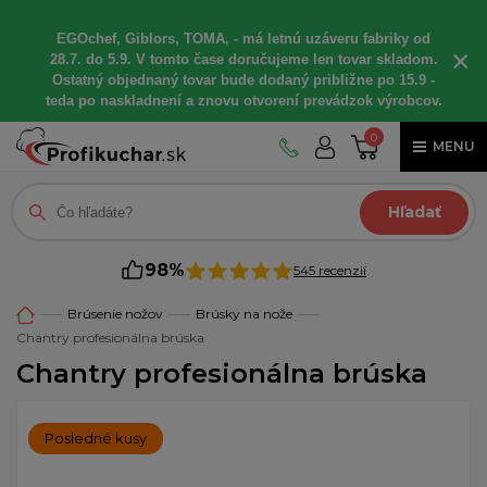
EGOchef, Giblors, TOMA, - má letnú uzáveru fabriky od
×
28.7. do 5.9. V tomto čase doručujeme len tovar skladom.
Ostatný objednaný tovar bude dodaný približne po 15.9 -
teda po naskladnení a znovu otvorení prevádzok výrobcov.
0
MENU
Hľadať
98%
545 recenzií
Brúsenie nožov
Brúsky na nože
Chantry profesionálna brúska
Chantry profesionálna brúska
Posledné kusy