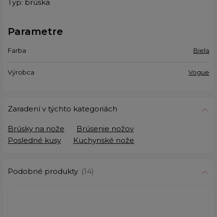
Typ: brúska
Parametre
Farba
Biela
Výrobca
Vogue
Zaradení v týchto kategoriách
Brúsky na nože
Brúsenie nožov
Posledné kusy
Kuchynské nože
Podobné produkty
(14)