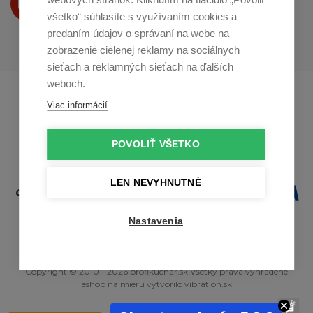
na
Youtube
všetko“ súhlasíte s využívaním cookies a
predaním údajov o správaní na webe na
zobrazenie cielenej reklamy na sociálnych
sieťach a reklamných sieťach na ďalších
weboch.
Profikuchař.cz
Profikoch.at
Viac informácií
Profiszakacs.hu
POVOLIŤ VŠETKO
LEN NEVYHNUTNÉ
Nastavenia
Copyright © 2010 - 2026 profikuchar.sk Všetky práva vyhradené
eshop na mieru
vytvorilo
vibration.sk