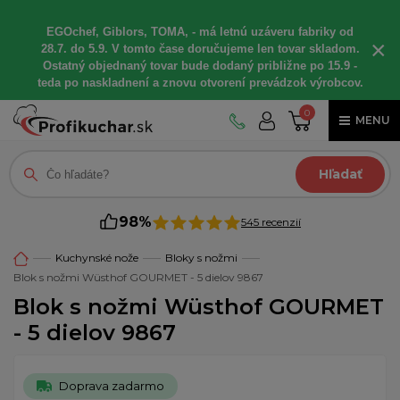
EGOchef, Giblors, TOMA, - má letnú uzáveru fabriky od
×
28.7. do 5.9. V tomto čase doručujeme len tovar skladom.
Ostatný objednaný tovar bude dodaný približne po 15.9 -
teda po naskladnení a znovu otvorení prevádzok výrobcov.
0
MENU
Hľadať
98%
545 recenzií
Kuchynské nože
Bloky s nožmi
Blok s nožmi Wüsthof GOURMET - 5 dielov 9867
Blok s nožmi Wüsthof GOURMET
- 5 dielov 9867
Doprava zadarmo