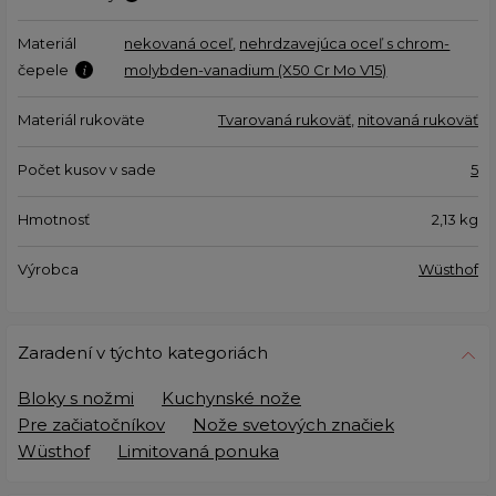
Materiál
nekovaná oceľ
,
nehrdzavejúca oceľ s chrom-
čepele
molybden-vanadium (X50 Cr Mo V15)
Materiál rukoväte
Tvarovaná rukoväť
,
nitovaná rukoväť
Počet kusov v sade
5
Hmotnosť
2,13
kg
Výrobca
Wüsthof
Zaradení v týchto kategoriách
Bloky s nožmi
Kuchynské nože
Pre začiatočníkov
Nože svetových značiek
Wüsthof
Limitovaná ponuka