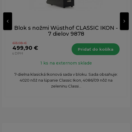
Blok s nožmi Wüsthof CLASSIC IKON -
7 dielov 9878
613,98 €
499,90 €
Pridať do košíka
s DPH
1 ks na externom sklade
7-dielna klasická Ikonová sada v bloku. Sada obsahuje: ​
4020 nôž na lúpanie Classic Ikon, 4086/09 nôž na
zeleninu Classi...