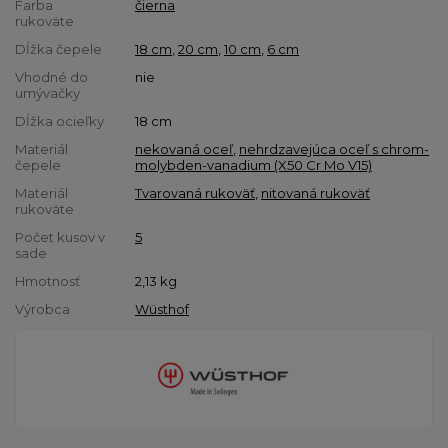
Farba
čierna
rukoväte
Dĺžka čepele
18 cm
,
20 cm
,
10 cm
,
6 cm
Vhodné do
nie
umývačky
Dĺžka ocieľky
18 cm
Materiál
nekovaná oceľ
,
nehrdzavejúca oceľ s chrom-
čepele
molybden-vanadium (X50 Cr Mo V15)
Materiál
Tvarovaná rukoväť
,
nitovaná rukoväť
rukoväte
Počet kusov v
5
sade
Hmotnosť
2,13
kg
Výrobca
Wüsthof