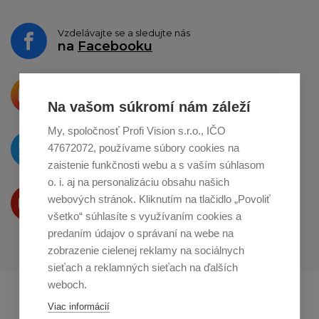
Vzdelávajte se a sledujte nás
na
Facebooku
Krásne produkty si priamo hovoria
o zdieľanie na
Instagrame
Na vašom súkromí nám záleží
My, spoločnosť Profi Vision s.r.o., IČO
O novinkách píšeme
47672072, používame súbory cookies na
na
Twitteri
zaistenie funkčnosti webu a s vaším súhlasom
o. i. aj na personalizáciu obsahu našich
Produkty Vám predstavujeme
webových stránok. Kliknutím na tlačidlo „Povoliť
na
Youtube
všetko“ súhlasíte s využívaním cookies a
predaním údajov o správaní na webe na
zobrazenie cielenej reklamy na sociálnych
sieťach a reklamných sieťach na ďalších
weboch.
Profikuchař.cz
Profikoch.at
Viac informácií
Profiszakacs.hu