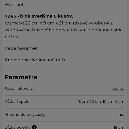
Wüsthof,
7245 - blok svetlý na 6 kusov,
rozmery: 26 cm x 9 cm x 21 cm (dxšxv) vyrobený z
výberového bukového dreva poskytuje ochranu ostria
nožov.
Rada: Gourmet
Prevedenie: Nekované nože
Parametre
Farba rukoväte
čierna
Dĺžka čepele
18 cm
,
20 cm
,
10 cm
,
6 cm
Vhodné do umývačky
nie
Dĺžka ocieľky
18 cm