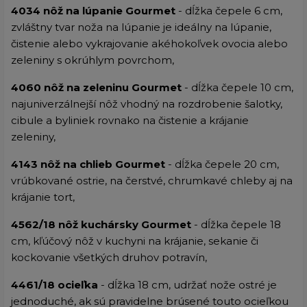
4034 nôž na lúpanie Gourmet
- dĺžka čepele 6 cm,
zvláštny tvar noža na lúpanie je ideálny na lúpanie,
čistenie alebo vykrajovanie akéhokoľvek ovocia alebo
zeleniny s okrúhlym povrchom,
4060 nôž na zeleninu Gourmet
- dĺžka čepele 10 cm,
najuniverzálnejší nôž vhodný na rozdrobenie šalotky,
cibule a byliniek rovnako na čistenie a krájanie
zeleniny,
4143 nôž na chlieb Gourmet
- dĺžka čepele 20 cm,
vrúbkované ostrie, na čerstvé, chrumkavé chleby aj na
krájanie tort,
4562/18 nôž kuchársky Gourmet
- dĺžka čepele 18
cm, kľúčový nôž v kuchyni na krájanie, sekanie či
kockovanie všetkých druhov potravín,
4461/18 ocieľka
- dĺžka 18 cm, udržať nože ostré je
jednoduché, ak sú pravidelne brúsené touto ocieľkou