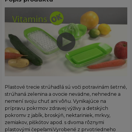
Plastové trecie strúhadlá sú voči potravinám šetrné,
strúhaná zelenina a ovocie nevädne, nehnedne a
nemení svoju chuť ani vôňu. Vynikajúce na
prípravu pokrmov zdravej výživy a detských
pokromv z jabĺk, broskýň, nektariniek, mrkvy,
zemiakov, piškótov apod. s dvoma rôznymi
plastovými čepeľami.Vyrobené z prvotriedneho