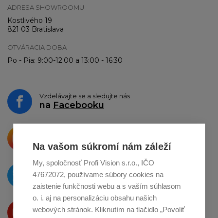
ADRESA SHOWROOMU
Kostlivého 19
821 03 Bratislava
OTVÁRACIA DOBA
Po - Pia: 9:00-12:00 a 13:00 - 16:30
Vzdelávajte se a sledujte nás
na
Facebooku
Krásne produkty si priamo hovoria
o zdieľanie na
Instagrame
Na vašom súkromí nám záleží
My, spoločnosť Profi Vision s.r.o., IČO
O novinkách píšeme
47672072, používame súbory cookies na
na
Twitteri
zaistenie funkčnosti webu a s vaším súhlasom
o. i. aj na personalizáciu obsahu našich
Produkty Vám predstavujeme
webových stránok. Kliknutím na tlačidlo „Povoliť
na
Youtube