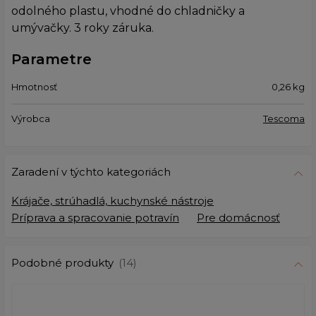
odolného plastu, vhodné do chladničky a
umývačky. 3 roky záruka.
Parametre
Hmotnosť
0,26
kg
Výrobca
Tescoma
Zaradení v týchto kategoriách
Krájače, strúhadlá, kuchynské nástroje
Príprava a spracovanie potravín
Pre domácnosť
Podobné produkty
(14)