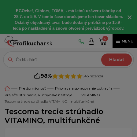
EGOchef, Giblors, TOMA, - má letnú uzáveru fabriky od
×
28.7. do 5.9. V tomto čase doručujeme len tovar skladom.
Ostatný objednaný tovar bude dodaný približne po 15.9 -
teda po naskladnení a znovu otvorení prevádzok výrobcov.
0
MENU
Hľadať
98%
545 recenzií
Pre domácnosť
Príprava a spracovanie potravín
Krájače, strúhadlá, kuchynské nástroje
VITAMINO
Tescoma trecie strúhadlo VITAMINO, multifunkčné
Tescoma trecie strúhadlo
VITAMINO, multifunkčné