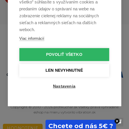
všetko“ súhlasíte s využívaním cookies a
predaním údajov o správaní na webe na
zobrazenie cielenej reklamy na sociálnych
sieťach a reklamných sieťach na ďalších
weboch.
Profikuchař.cz
Profikoch.at
Viac informácií
Profiszakacs.hu
POVOLIŤ VŠETKO
LEN NEVYHNUTNÉ
Nastavenia
Copyright © 2010 - 2026 profikuchar.sk Všetky práva vyhradené
eshop na mieru
vytvorilo
vibration.sk
Chcete od nás 5€ ?
HODNOTENIE