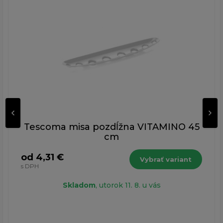
Tescoma misa pozdĺžna VITAMINO 45
cm
od 4,31 €
Vybrať variant
s DPH
Skladom
, utorok 11. 8. u vás