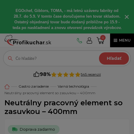
EGOchef, Giblors, TOMA, - má letnú uzáveru fabriky od
×
28.7. do 5.9. V tomto čase doručujeme len tovar skladom.
Ostatný objednaný tovar bude dodaný približne po 15.9 -
teda po naskladnení a znovu otvorení prevádzok výrobcov.
0
MENU
Hľadať
98%
545 recenzií
Gastro zariadenie
Varná technológia
Neutrálny pracovný element so zasuvkou – 400mm
Neutrálny pracovný element so
zasuvkou – 400mm
Doprava zadarmo