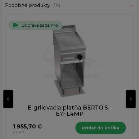
Podobné produkty
(14)
Doprava zadarmo
E-grilovacia platňa BERTO'S -
E7FL4MP
1 955,70 €
Pridať do košíka
s DPH