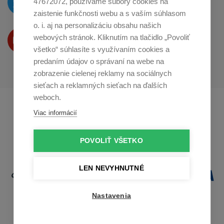
47672072, používame súbory cookies na
na
Twitteri
zaistenie funkčnosti webu a s vaším súhlasom
o. i. aj na personalizáciu obsahu našich
Produkty Vám predstavujeme
webových stránok. Kliknutím na tlačidlo „Povoliť
na
Youtube
všetko“ súhlasíte s využívaním cookies a
predaním údajov o správaní na webe na
zobrazenie cielenej reklamy na sociálnych
sieťach a reklamných sieťach na ďalších
weboch.
Profikuchař.cz
Profikoch.at
Viac informácií
Profiszakacs.hu
POVOLIŤ VŠETKO
LEN NEVYHNUTNÉ
Nastavenia