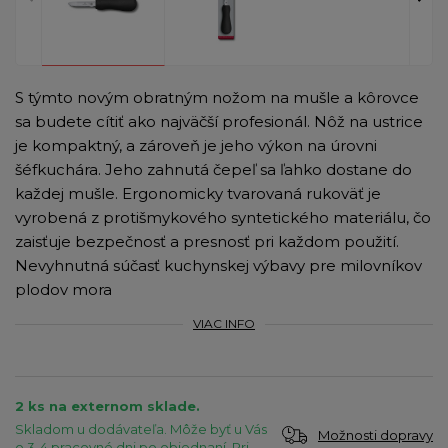
S týmto novým obratným nožom na mušle a kôrovce
sa budete cítiť ako najväčší profesionál. Nôž na ustrice
je kompaktný, a zároveň je jeho výkon na úrovni
šéfkuchára. Jeho zahnutá čepeľ sa ľahko dostane do
každej mušle. Ergonomicky tvarovaná rukoväť je
vyrobená z protišmykového syntetického materiálu, čo
zaisťuje bezpečnosť a presnosť pri každom použití.
Nevyhnutná súčasť kuchynskej výbavy pre milovníkov
plodov mora
VIAC INFO
2 ks na externom sklade.
Skladom u dodávateľa. Môže byť u Vás
Možnosti dopravy
o 3-4 pracovné dni po objednaní. Pri