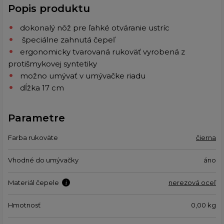
Popis produktu
dokonalý nôž pre ľahké otváranie ustríc
špeciálne zahnutá čepeľ
ergonomicky tvarovaná rukoväť vyrobená z
protišmykovej syntetiky
možno umývať v umývačke riadu
dĺžka 17 cm
Parametre
Farba rukoväte
čierna
Vhodné do umývačky
áno
Materiál čepele
nerezová oceľ
Hmotnosť
0,00
kg