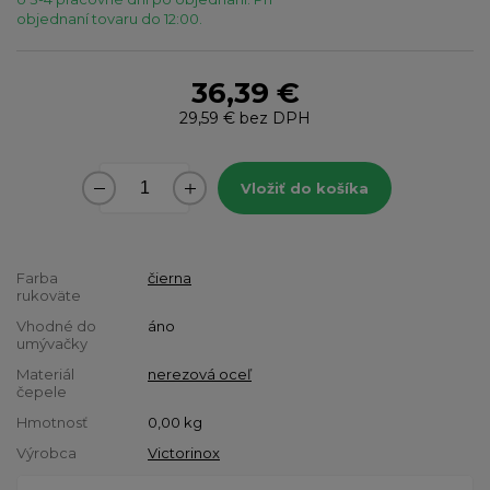
objednaní tovaru do 12:00.
36,39 €
29,59 €
bez DPH
Vložiť do košíka
Farba
čierna
rukoväte
Vhodné do
áno
umývačky
Materiál
nerezová oceľ
čepele
Hmotnosť
0,00
kg
Výrobca
Victorinox