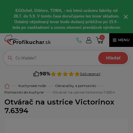
EGOchef, Giblors, TOMA, - má letnú uzáveru fabriky od
×
28.7. do 5.9. V tomto čase doručujeme len tovar skladom.
Ostatný objednaný tovar bude dodaný približne po 15.9 -
teda po naskladnení a znovu otvorení prevádzok výrobcov.
0
MENU
Hľadať
98%
546 recenzií
Kuchynské nože
Obracačky a pomocníci
Pomocníci do kuchyne
Otvárač na ustrice Victorinox 7.6394
Otvárač na ustrice Victorinox
7.6394