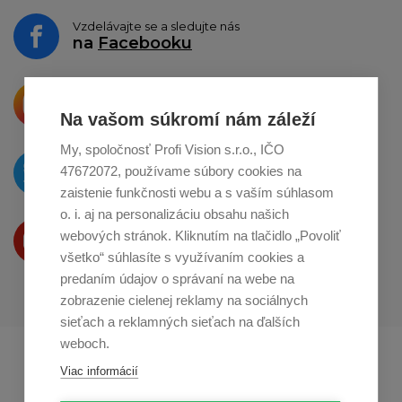
Vzdelávajte se a sledujte nás
na
Facebooku
Krásne produkty si priamo hovoria
o zdieľanie na
Instagrame
Na vašom súkromí nám záleží
My, spoločnosť Profi Vision s.r.o., IČO
O novinkách píšeme
47672072, používame súbory cookies na
na
Twitteri
zaistenie funkčnosti webu a s vaším súhlasom
o. i. aj na personalizáciu obsahu našich
Produkty Vám predstavujeme
webových stránok. Kliknutím na tlačidlo „Povoliť
na
Youtube
všetko“ súhlasíte s využívaním cookies a
predaním údajov o správaní na webe na
zobrazenie cielenej reklamy na sociálnych
sieťach a reklamných sieťach na ďalších
weboch.
Profikuchař.cz
Profikoch.at
Viac informácií
Profiszakacs.hu