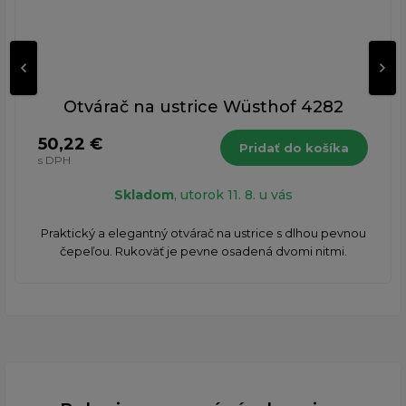
Otvárač na ustrice Wüsthof 4282
50,22 €
Pridať do košíka
s DPH
Skladom
, utorok 11. 8. u vás
Praktický a elegantný otvárač na ustrice s dlhou pevnou
čepeľou. Rukoväť je pevne osadená dvomi nitmi.