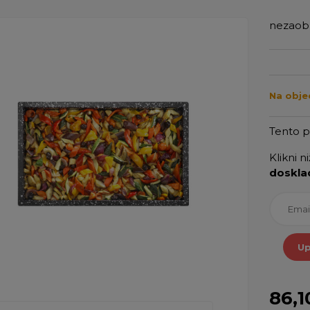
nezaobl
Na obje
Tento 
Klikni n
doskla
Up
86,1