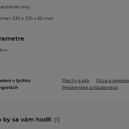
aoblené rohy
ozmer:
530 x 325 x 60 mm
rametre
obca
adení v týchto
Plechy a sitá
Pizza a pekáre
egoriách
Pekárenské príslušenstvo
 by sa vám hodiť
(1)