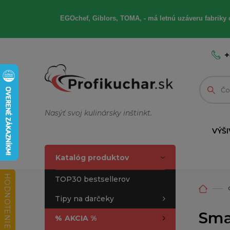
EGOchef, Giblors, TOMA, - má letnú uzáveru fabriky 
+
Nasýť svoj kulinársky inštinkt.
VÝŠI
Katalóg produktov
HODNOTENIE OBCHODU
TOP30 bestsellerov
Tipy na darčeky
Sma
%
AKCIA %