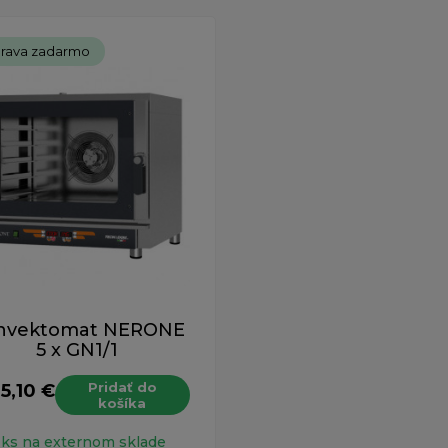
rava zadarmo
nvektomat NERONE
5 x GN1/1
Pridať do
15,10 €
košíka
H
 ks na externom sklade