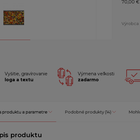
70,00 €
Výrobca
Vyšitie, gravírovanie
Výmena veľkosti
loga a textu
zadarmo
s produktu a parametre
Podobné produkty
(14)
Mohlo
pis produktu