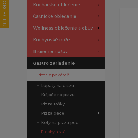
Kuchárske oblečenie
Čašnícke oblečenie
Wellness oblečenie a obuv
Kuchynské nože
Brúsenie nožov
Gastro zariadenie
Pizza a pekáreň
Lopaty na pizzu
Krájače na pizzu
Pizza tašky
Pizza pece
Kefy na pizza pec
Plechy a sitá