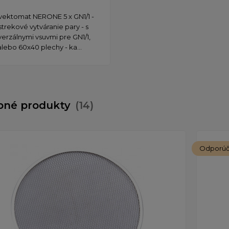
ektomat NERONE 5 x GN1/1 -
strekové vytváranie pary - s
verzálnymi vsuvmi pre GN1/1,
alebo 60x40 plechy - ka...
bné produkty
(14)
Odporú