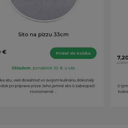
Sito na pizzu 33cm
0 €
Pridať do košíka
7,2
H
s DPH
Skladom
, pondelok 10. 8. u vás
ka situ, vieš dosiahnuť vo svojom kulináriu dokonalý
edok pri príprave pizze Jeho jemné sito ti zabezpečí
​S tý
rovnomerné ...
kulin