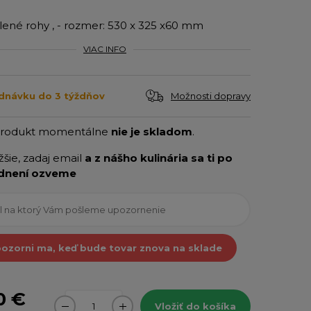
ené rohy , - rozmer: 530 x 325 x60 mm
VIAC INFO
Možnosti dopravy
dnávku do 3 týždňov
produkt momentálne
nie je skladom
.
ižšie, zadaj email
a z nášho kulinária sa ti po
dnení ozveme
ozorni ma, keď bude tovar znova na sklade
0 €
Vložiť do košíka