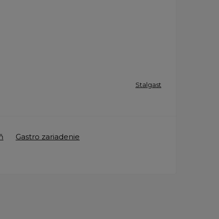
Stalgast
ň
Gastro zariadenie