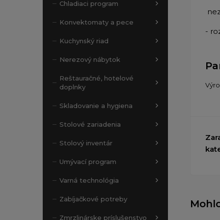
Chladiaci program
nez
Konvektomaty a pece
- r
Kuchynský riad
Nerezový nábytok
Pa
Reštauračné, hotelové
Výr
doplnky
Skladovanie a hygiena
Stolové zariadenia
Zar
Stolový inventár
kat
Umývací program
Varná technológia
Zabíjačkové potreby
Mohlo
Zmrzlinárske príslušenstvo