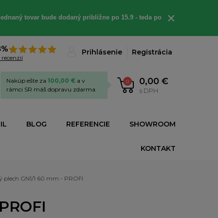
×
ednaný tovar bude dodaný približne po 15.9 - teda po
8%
Prihlásenie
Registrácia
 recenzií
0,00 €
Nakúp ešte za
100,00 €
a v
0
rámci SR máš dopravu zdarma.
s DPH
IL
BLOG
REFERENCIE
SHOWROOM
KONTAKT
 plech GN1/1 60 mm - PROFI
 PROFI