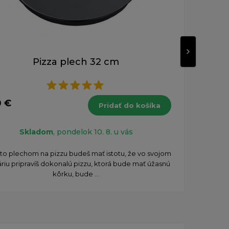
Pizza plech 32 cm
9,23
0 €
s DPH
Pridať do košíka
Skladom
, pondelok 10. 8. u vás
Vďak
mto plechom na pizzu budeš mať istotu, že vo svojom
výsle
áriu pripravíš dokonalú pizzu, ktorá bude mať úžasnú
kôrku, bude ...