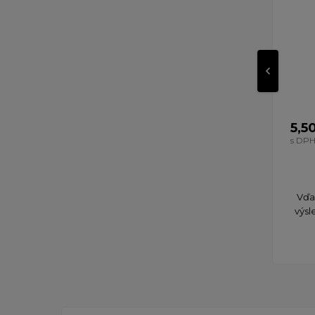
5,5
s DP
​Vďa
výsl