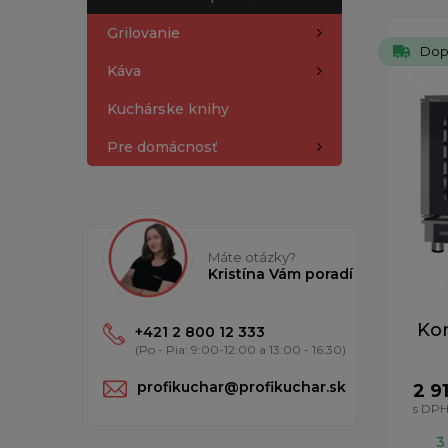
Grilovanie
Dop
Káva
Kuchárske knihy
Pre domácnosť
Máte otázky?
Kristína Vám poradí
Ko
+421 2 800 12 333
(Po - Pia: 9:00-12:00 a 13:00 - 16:30)
profikuchar@profikuchar.sk
2 9
s DP
3