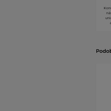
Konv
ná
uni
Podo