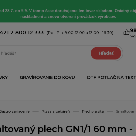
od 28.7. do 5.9. V tomto čase doručujeme len tovar skladom. Ostatný obj
naskladnení a znovu otvorení prevádzok výrobcov.
9
421 2 800 12 333
(Po - Pia: 9:00-12:00 a 13:00 - 16:30)
545
Hľadať
VKY
GRAVÍROVANIE DO KOVU
DTF POTLAČ NA TEXT
Gastro zariadenie
Pizza a pekáreň
Plechy a sitá
Smaltovaný
ltovaný plech GN1/1 60 mm -