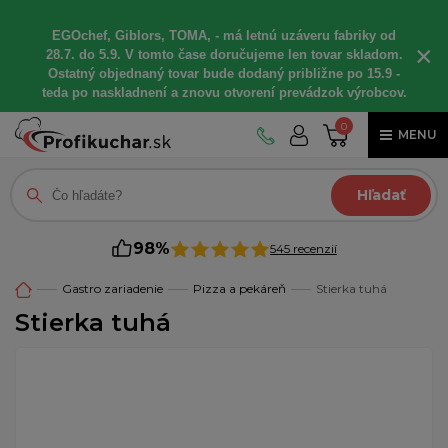
EGOchef, Giblors, TOMA, - má letnú uzáveru fabriky od
×
28.7. do 5.9. V tomto čase doručujeme len tovar skladom.
Ostatný objednaný tovar bude dodaný približne po 15.9 -
teda po naskladnení a znovu otvorení prevádzok výrobcov.
0
MENU
Hľadať
98%
545 recenzií
Gastro zariadenie
Pizza a pekáreň
Stierka tuhá
Stierka tuhá