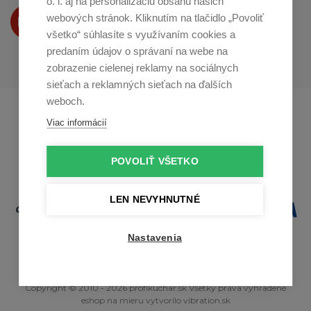
o. i. aj na personalizáciu obsahu našich
Produkty Vám predstavujeme
webových stránok. Kliknutím na tlačidlo „Povoliť
na
Youtube
všetko“ súhlasíte s využívaním cookies a
predaním údajov o správaní na webe na
zobrazenie cielenej reklamy na sociálnych
sieťach a reklamných sieťach na ďalších
weboch.
Profikuchař.cz
Profikoch.at
Viac informácií
Profiszakacs.hu
POVOLIŤ VŠETKO
LEN NEVYHNUTNÉ
Nastavenia
Copyright © 2010 - 2026 profikuchar.sk Všetky práva vyhradené
eshop na mieru
vytvorilo
vibration.sk