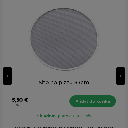
Sito na pizzu 33cm
5,50 €
Pridať do košíka
s DPH
Skladom
, piatok 7. 8. u vás
​Vďaka situ, vieš dosiahnuť vo svojom kulináriu dokonalý