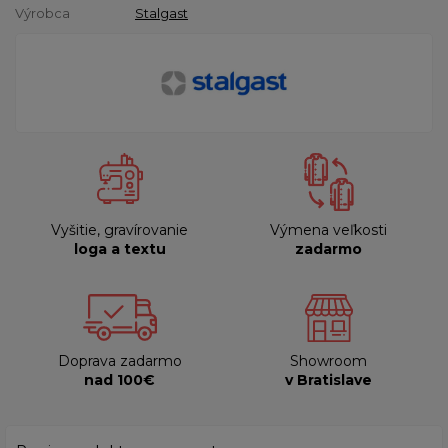
Výrobca
Stalgast
Vyšitie, gravírovanie
Výmena veľkosti
loga a textu
zadarmo
Doprava zadarmo
Showroom
nad 100€
v Bratislave