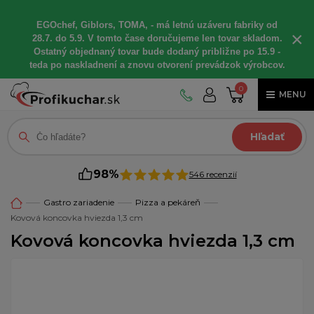
EGOchef, Giblors, TOMA, - má letnú uzáveru fabriky od
×
28.7. do 5.9. V tomto čase doručujeme len tovar skladom.
Ostatný objednaný tovar bude dodaný približne po 15.9 -
teda po naskladnení a znovu otvorení prevádzok výrobcov.
0
MENU
Hľadať
98%
546 recenzií
Gastro zariadenie
Pizza a pekáreň
Kovová koncovka hviezda 1,3 cm
Kovová koncovka hviezda 1,3 cm