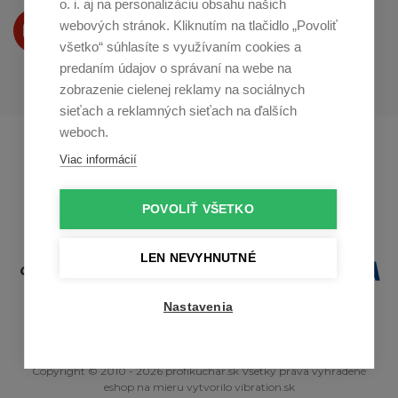
o. i. aj na personalizáciu obsahu našich
Produkty Vám predstavujeme
webových stránok. Kliknutím na tlačidlo „Povoliť
na
Youtube
všetko“ súhlasíte s využívaním cookies a
predaním údajov o správaní na webe na
zobrazenie cielenej reklamy na sociálnych
sieťach a reklamných sieťach na ďalších
weboch.
Profikuchař.cz
Profikoch.at
Viac informácií
Profiszakacs.hu
POVOLIŤ VŠETKO
LEN NEVYHNUTNÉ
Nastavenia
Copyright © 2010 - 2026 profikuchar.sk Všetky práva vyhradené
eshop na mieru
vytvorilo
vibration.sk