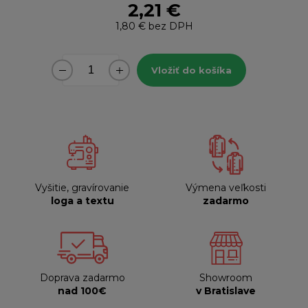
2,21 €
1,80 €
bez DPH
Vložiť do košíka
Vyšitie, gravírovanie
Výmena veľkosti
loga a textu
zadarmo
Doprava zadarmo
Showroom
nad 100€
v Bratislave