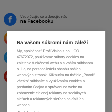
Vzdelávajte se a sledujte nás
na
Facebooku
Krásne produkty si priamo hovoria
o zdieľanie na
Instagrame
Na vašom súkromí nám záleží
My, spoločnosť Profi Vision s.r.o., IČO
O novinkách píšeme
47672072, používame súbory cookies na
na
Twitteri
zaistenie funkčnosti webu a s vaším súhlasom
o. i. aj na personalizáciu obsahu našich
Produkty Vám predstavujeme
webových stránok. Kliknutím na tlačidlo „Povoliť
na
Youtube
všetko“ súhlasíte s využívaním cookies a
predaním údajov o správaní na webe na
zobrazenie cielenej reklamy na sociálnych
sieťach a reklamných sieťach na ďalších
weboch.
Profikuchař.cz
Profikoch.at