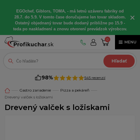
EGOchef, Giblors, TOMA, - má letnú uzáveru fabriky od
×
28.7. do 5.9. V tomto čase doručujeme len tovar skladom.
Ostatný objednaný tovar bude dodaný približne po 15.9 -
teda po naskladnení a znovu otvorení prevádzok výrobcov.
0
MENU
Hľadať
98%
545 recenzií
Gastro zariadenie
Pizza a pekáreň
Drevený valček s ložiskami
Drevený valček s ložiskami