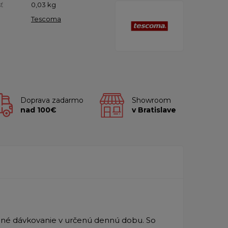
ť
0,03
kg
Tescoma
Doprava zadarmo
Showroom
nad 100€
v Bratislave
delné dávkovanie v určenú dennú dobu. So