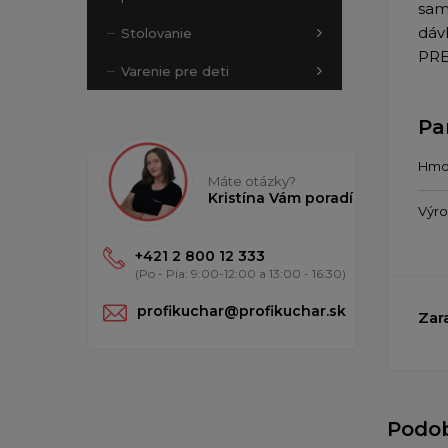
sam
dáv
Stolovanie
PRE
Varenie pre deti
Pa
Hmo
Máte otázky?
Kristína Vám poradí
Výr
+421 2 800 12 333
(Po - Pia: 9:00-12:00 a 13:00 - 16:30)
profikuchar@profikuchar.sk
Zar
Podo