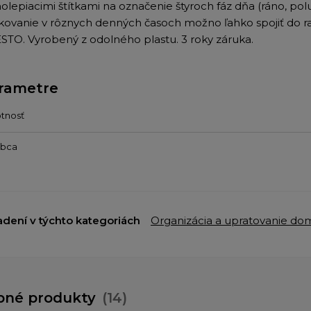
olepiacimi štítkami na označenie štyroch fáz dňa (ráno, pol
kovanie v rôznych denných časoch možno ľahko spojiť do ra
STO. Vyrobený z odolného plastu. 3 roky záruka.
rametre
tnosť
obca
adení v týchto kategoriách
Organizácia a upratovanie do
bné produkty
(14)