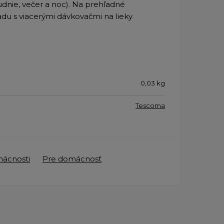
udnie, večer a noc). Na prehľadné
du s viacerými dávkovačmi na lieky
0,03
kg
Tescoma
mácnosti
Pre domácnosť