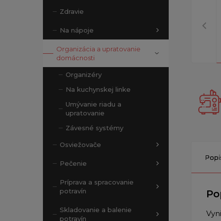
Zdravie
Na nápoje
Organizácia a upratovanie
domácnosti
Organizéry
Na kuchynskej linke
Umývanie riadu a
upratovanie
Závesné systémy
Osviežovače
Popi
Pečenie
Príprava a spracovanie
potravín
Po
Skladovanie a balenie
Vyn
potravín