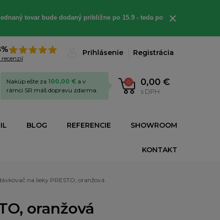
×
ednaný tovar bude dodaný približne po 15.9 - teda po
8%
Prihlásenie
Registrácia
 recenzií
0,00 €
Nakúp ešte za
100,00 €
a v
0
rámci SR máš dopravu zdarma.
s DPH
IL
BLOG
REFERENCIE
SHOWROOM
KONTAKT
dávkovač na lieky PRESTO, oranžová
TO, oranžová