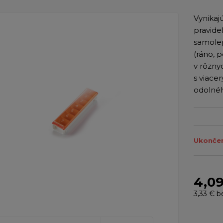
Vynikaj
pravide
samolep
(ráno, 
v rôzny
s viace
odolnéh
Ukončen
4,0
3,33 €
b