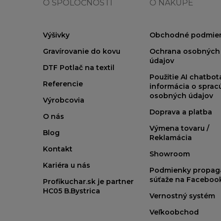
O SPOLOČNOSTI
O NÁKUPE
Výšivky
Obchodné podmie
Gravírovanie do kovu
Ochrana osobných
údajov
DTF Potlač na textil
Použitie AI chatbo
Referencie
informácia o sprac
osobných údajov
Výrobcovia
Doprava a platba
O nás
Výmena tovaru /
Blog
Reklamácia
Kontakt
Showroom
Kariéra u nás
Podmienky propag
súťaže na Faceboo
Profikuchar.sk je partner
HC05 B.Bystrica
Vernostný systém
Veľkoobchod