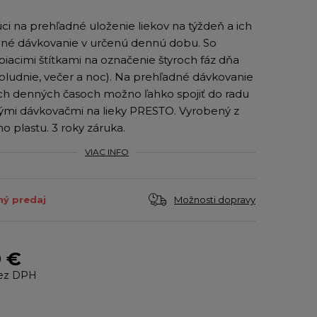
úci na prehľadné uloženie liekov na týždeň a ich
lné dávkovanie v určenú dennú dobu. So
iacimi štítkami na označenie štyroch fáz dňa
poludnie, večer a noc). Na prehľadné dávkovanie
ch denných časoch možno ľahko spojiť do radu
rými dávkovačmi na lieky PRESTO. Vyrobený z
o plastu. 3 roky záruka.
VIAC INFO
Možnosti dopravy
ý predaj
9 €
ez DPH