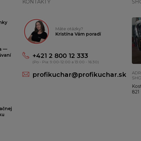
KONTAKTY
SH
nky
Máte otázky?
Kristína Vám poradí
ta —
+421 2 800 12 333
úvaní
(Po - Pia: 9:00-12:00 a 13:00 - 16:30)
ADR
profikuchar@profikuchar.sk
SH
Kost
821 
ačnej
ku