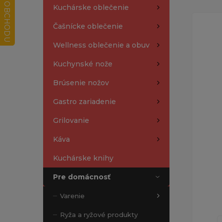
Kuchárske oblečenie
Čašnícke oblečenie
Wellness oblečenie a obuv
Kuchynské nože
Brúsenie nožov
Gastro zariadenie
Grilovanie
Káva
Kuchárske knihy
Pre domácnosť
Varenie
Ryža a ryžové produkty