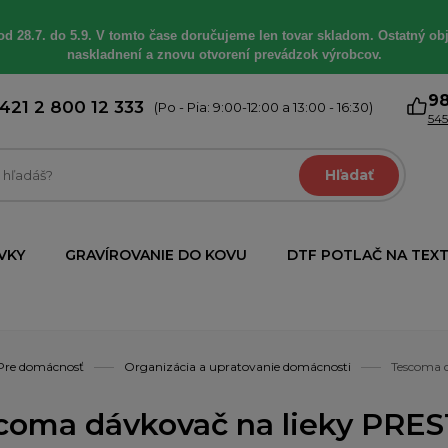
od 28.7. do 5.9. V tomto čase doručujeme len tovar skladom. Ostatný obj
naskladnení a znovu otvorení prevádzok výrobcov.
9
421 2 800 12 333
(Po - Pia: 9:00-12:00 a 13:00 - 16:30)
545
Hľadať
VKY
GRAVÍROVANIE DO KOVU
DTF POTLAČ NA TEXT
Pre domácnosť
Organizácia a upratovanie domácnosti
Tescoma 
coma dávkovač na lieky PRES