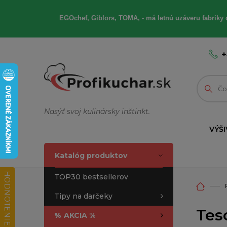
EGOchef, Giblors, TOMA, - má letnú uzáveru fabriky 
+
Nasýť svoj kulinársky inštinkt.
VÝŠI
Katalóg produktov
HODNOTENIE OBCHODU
TOP30 bestsellerov
Tipy na darčeky
Tes
%
AKCIA %