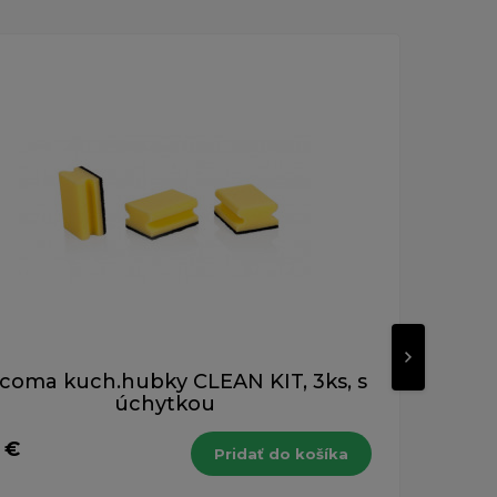
coma kuch.hubky CLEAN KIT, 3ks, s
Te
úchytkou
 €
2,0
Pridať do košíka
s DPH