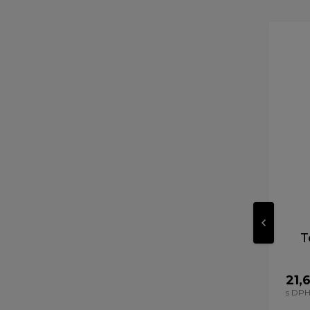
T
21,
s DP