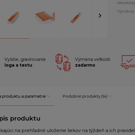
Hmotnos
Výrobca
Vyšitie, gravírovanie
Výmena veľkosti
loga a textu
zadarmo
s produktu a parametre
Podobné produkty
(14)
pis produktu
ikajúci na prehľadné uloženie liekov na týždeň a ich pravi