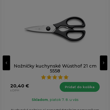
Nožničky kuchynské Wüsthof 21 cm
5558
20,40 €
Pridať do košíka
s DPH
Skladom
, piatok 7. 8. u vás
Kuchynské nožnice sú nepostrádateľným pomocníkom