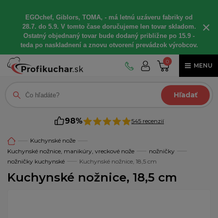
EGOchef, Giblors, TOMA, - má letnú uzáveru fabriky od
×
28.7. do 5.9. V tomto čase doručujeme len tovar skladom.
Ostatný objednaný tovar bude dodaný približne po 15.9 -
teda po naskladnení a znovu otvorení prevádzok výrobcov.
0
MENU
Hľadať
98%
545 recenzií
Kuchynské nože
Kuchynské nožnice, manikúry, vreckové nože
nožničky
nožničky kuchynské
Kuchynské nožnice, 18,5 cm
Kuchynské nožnice, 18,5 cm