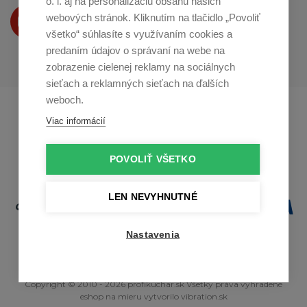
o. i. aj na personalizáciu obsahu našich
Produkty Vám predstavujeme
webových stránok. Kliknutím na tlačidlo „Povoliť
na
Youtube
všetko“ súhlasíte s využívaním cookies a
predaním údajov o správaní na webe na
zobrazenie cielenej reklamy na sociálnych
sieťach a reklamných sieťach na ďalších
weboch.
Profikuchař.cz
Profikoch.at
Viac informácií
Profiszakacs.hu
POVOLIŤ VŠETKO
LEN NEVYHNUTNÉ
Nastavenia
Copyright © 2010 - 2026 profikuchar.sk Všetky práva vyhradené
eshop na mieru
vytvorilo
vibration.sk