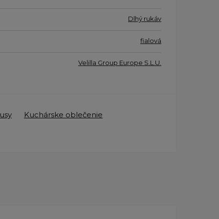
Dlhý rukáv
fialová
Velilla Group Europe S.L.U.
usy
Kuchárske oblečenie