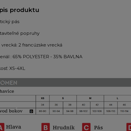
pis produktu
stický pás
taviteľné popruhy
 vrecká: 2 francúzske vrecká
eriál : 65% POLYESTER - 35% BAVLNA
kosť: XS-4XL