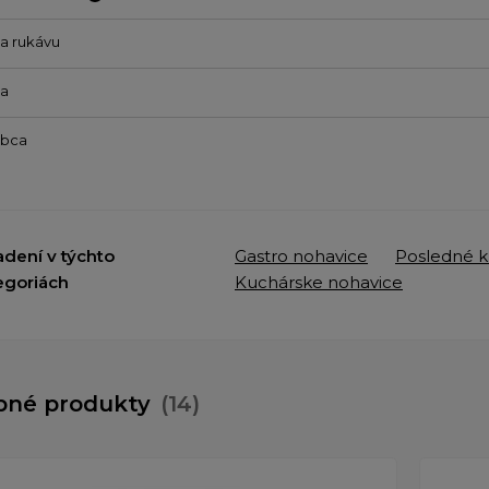
a rukávu
ba
obca
adení v týchto
Gastro nohavice
Posledné k
egoriách
Kuchárske nohavice
bné produkty
(14)