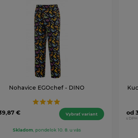
Nohavice EGOchef - DINO
Kuc
39,87 €
od 
Vybrať variant
H
s DPH
Skladom
, pondelok 10. 8. u vás