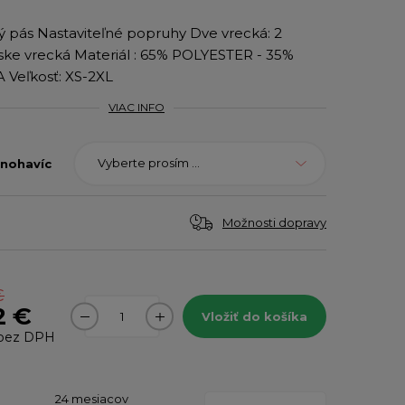
ký pás Nastaviteľné popruhy Dve vrecká: 2
ske vrecká Materiál : 65% POLYESTER - 35%
Veľkosť: XS-2XL
VIAC INFO
Vyberte prosím ...
 nohavíc
Možnosti dopravy
€
2 €
Vložiť do košíka
bez DPH
24 mesiacov