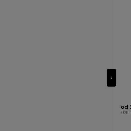
od 
s DP