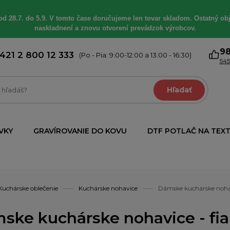
od 28.7. do 5.9. V tomto čase doručujeme len tovar skladom. Ostatný obj
naskladnení a znovu otvorení prevádzok výrobcov.
9
421 2 800 12 333
(Po - Pia: 9:00-12:00 a 13:00 - 16:30)
545
Hľadať
VKY
GRAVÍROVANIE DO KOVU
DTF POTLAČ NA TEXT
Kuchárske oblečenie
Kuchárske nohavice
Dámske kuchárske nohav
ske kuchárske nohavice - fia