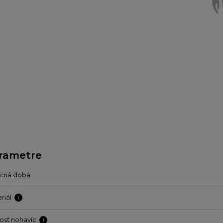
rametre
učná doba
riál
osť nohavíc