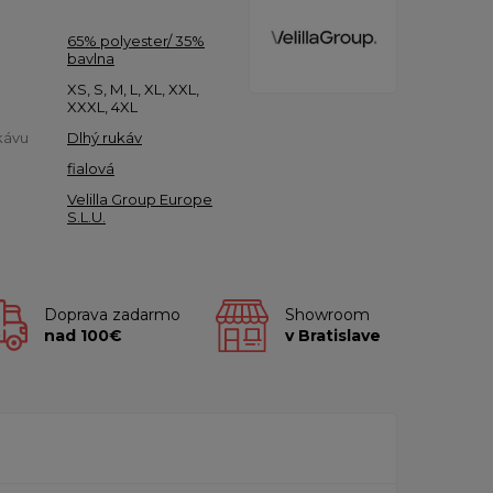
65% polyester/ 35%
bavlna
XS, S, M, L, XL, XXL,
XXXL, 4XL
kávu
Dlhý rukáv
fialová
Velilla Group Europe
S.L.U.
Doprava zadarmo
Showroom
nad 100€
v Bratislave