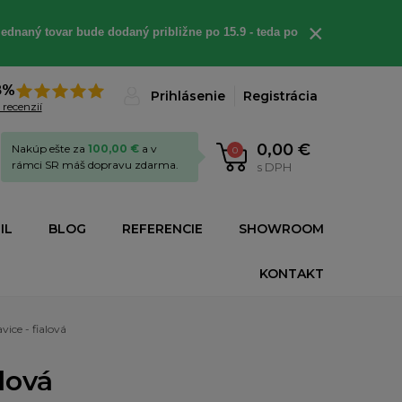
×
ednaný tovar bude dodaný približne po 15.9 - teda po
8%
Prihlásenie
Registrácia
 recenzií
0,00 €
Nakúp ešte za
100,00 €
a v
0
rámci SR máš dopravu zdarma.
s DPH
IL
BLOG
REFERENCIE
SHOWROOM
KONTAKT
ice - fialová
lová