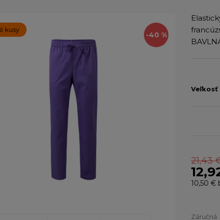
Elastic
francúz
é kusy
-40 %
BAVLNA 
Veľkosť
21,43 
12,9
10,50 €
Záručná