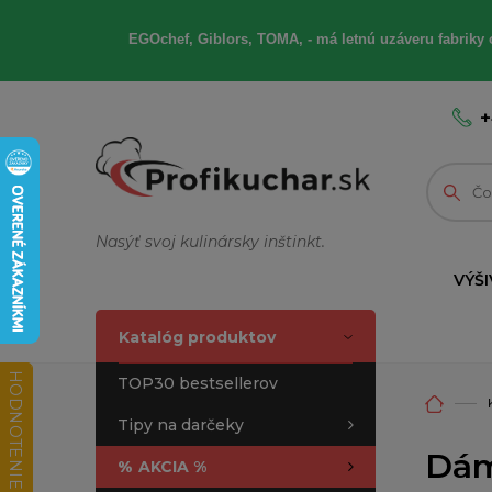
EGOchef, Giblors, TOMA, - má letnú uzáveru fabriky 
+
Nasýť svoj kulinársky inštinkt.
VÝŠI
Katalóg produktov
HODNOTENIE OBCHODU
TOP30 bestsellerov
Tipy na darčeky
Dám
%
AKCIA %