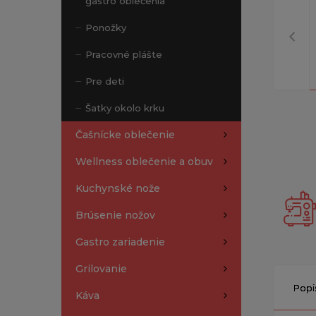
gastro oblečenia
Ponožky
Pracovné plášte
Pre deti
Šatky okolo krku
Čašnícke oblečenie
Wellness oblečenie a obuv
Kuchynské nože
Brúsenie nožov
Gastro zariadenie
Grilovanie
Popi
Káva