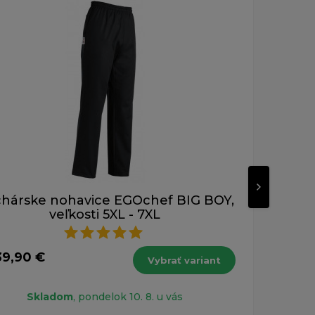
Novinka
Odporú
hárske nohavice EGOchef BIG BOY,
Kuc
veľkosti 5XL - 7XL
39,90 €
od 4
Vybrať variant
s DPH
Skladom
, pondelok 10. 8. u vás