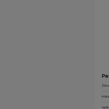
Pa
Zár
Mate
Veľk