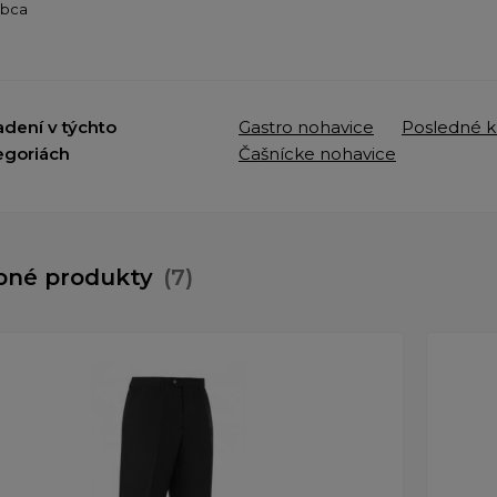
obca
adení v týchto
Gastro nohavice
Posledné k
egoriách
Čašnícke nohavice
bné produkty
(7)