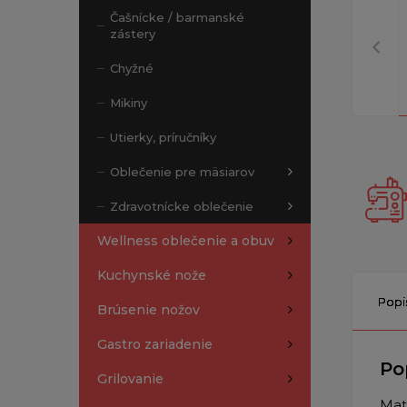
Čašnícke / barmanské
zástery
Chyžné
Mikiny
Utierky, príručníky
Oblečenie pre mäsiarov
Zdravotnícke oblečenie
Wellness oblečenie a obuv
Kuchynské nože
Popi
Brúsenie nožov
Gastro zariadenie
Po
Grilovanie
Mat