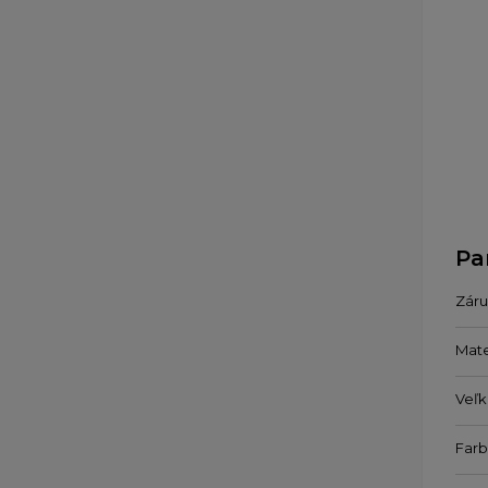
Pa
Zár
Mate
Veľk
Far