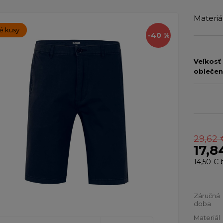
Materi
é kusy
-40 %
Veľkosť
oblečen
29,62 
17,8
14,50 €
Záručná
doba
Materiál