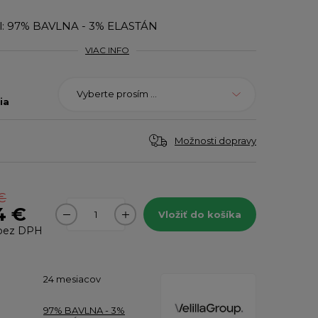
ál: 97% BAVLNA - 3% ELASTÁN
VIAC INFO
Vyberte prosím ...
ia
Možnosti dopravy
€
4 €
Vložiť do košíka
bez DPH
24 mesiacov
97% BAVLNA - 3%