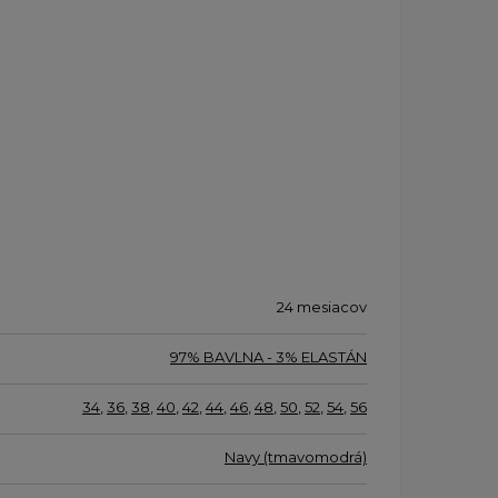
24 mesiacov
97% BAVLNA - 3% ELASTÁN
34
,
36
,
38
,
40
,
42
,
44
,
46
,
48
,
50
,
52
,
54
,
56
Navy (tmavomodrá)