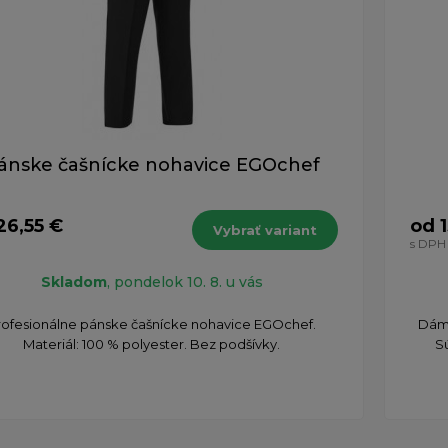
ánske čašnícke nohavice EGOchef
26,55 €
od 
Vybrať variant
H
s DPH
Skladom
, pondelok 10. 8. u vás
rofesionálne pánske čašnícke nohavice EGOchef.
Dáms
Materiál: 100 % polyester. Bez podšívky.
S