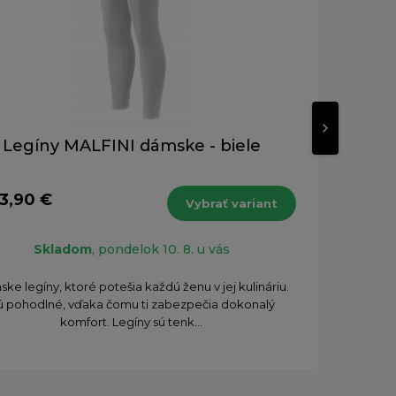
Legíny MALFINI dámske - biele
D
34,75 
13,90 €
Vybrať variant
od 
s DPH
Skladom
, pondelok 10. 8. u vás
ke legíny, ktoré potešia každú ženu v jej kulináriu.
Pred
ú pohodlné, vďaka čomu ti zabezpečia dokonalý
pre
komfort. Legíny sú tenk...