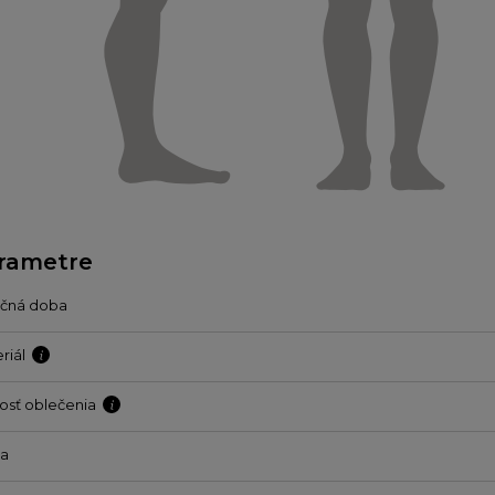
rametre
učná doba
riál
osť oblečenia
ba