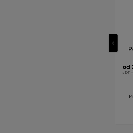
P
od 
s DP
P