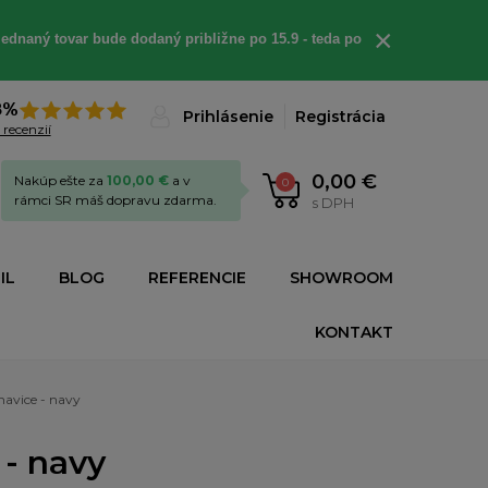
×
ednaný tovar bude dodaný približne po 15.9 - teda po
8%
Prihlásenie
Registrácia
 recenzií
0,00 €
Nakúp ešte za
100,00 €
a v
0
rámci SR máš dopravu zdarma.
s DPH
IL
BLOG
REFERENCIE
SHOWROOM
KONTAKT
havice - navy
 - navy