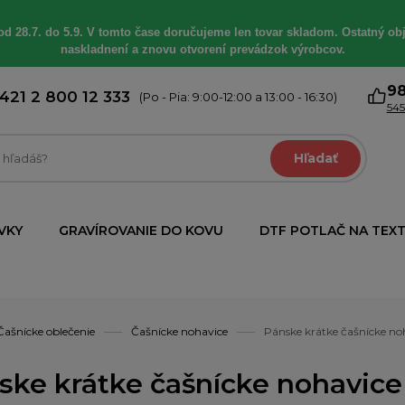
od 28.7. do 5.9. V tomto čase doručujeme len tovar skladom. Ostatný obj
naskladnení a znovu otvorení prevádzok výrobcov.
9
421 2 800 12 333
(Po - Pia: 9:00-12:00 a 13:00 - 16:30)
545
Hľadať
VKY
GRAVÍROVANIE DO KOVU
DTF POTLAČ NA TEXT
Čašnícke oblečenie
Čašnícke nohavice
Pánske krátke čašnícke no
ske krátke čašnícke nohavice