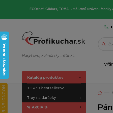
EGOchef, Giblors, TOMA, - má letnú uzáveru fabriky 
+
Nasýť svoj kulinársky inštinkt.
VÝŠI
Katalóg produktov
HODNOTENIE OBCHODU
TOP30 bestsellerov
Tipy na darčeky
Pán
%
AKCIA %