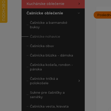
Kuchárske oblečenie
Čašnícke oblečenie
Posledn
Čašnícke a barmanské
buksy
Čašnícke nohavice
Čašnícka obuv
Čašnícka blúzka - dámska
Čašnícka košeľa, rondon -
pánska
Čašnícke tričká a
polokošele
Sukne pre čašníčky a
servírky
Čašnícka vesta, kravata