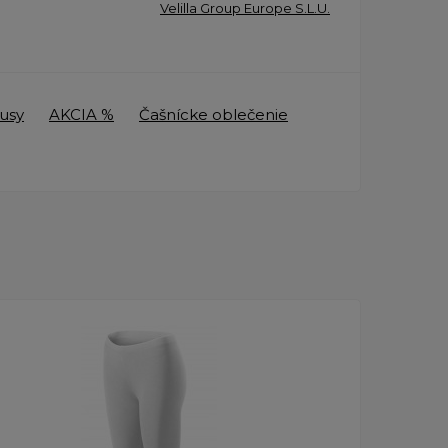
Velilla Group Europe S.L.U.
usy
AKCIA %
Čašnícke oblečenie
Posledné