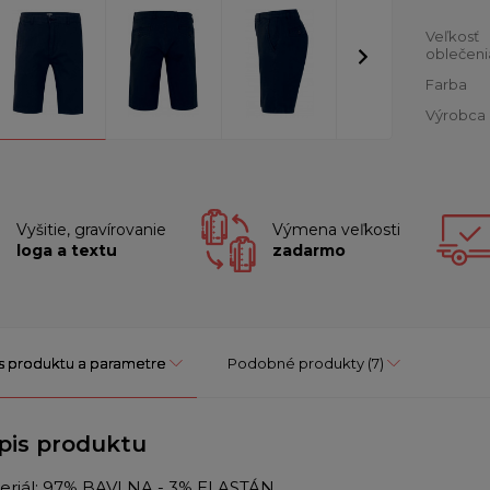
Veľkosť
oblečeni
Farba
Výrobca
Vyšitie, gravírovanie
Výmena veľkosti
loga a textu
zadarmo
s produktu a parametre
Podobné produkty
(7)
pis produktu
eriál:
97% BAVLNA - 3% ELASTÁN