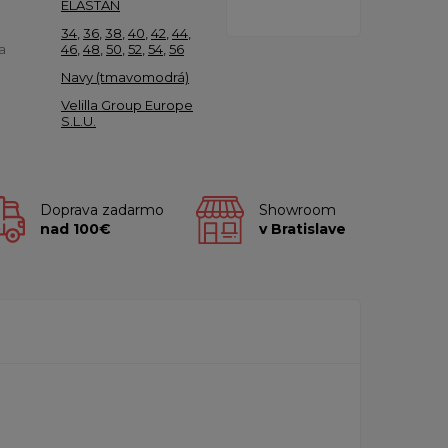
ELASTÁN
34
,
36
,
38
,
40
,
42
,
44
,
a
46
,
48
,
50
,
52
,
54
,
56
Navy (tmavomodrá)
Velilla Group Europe
S.L.U.
Doprava zadarmo
Showroom
nad 100€
v Bratislave