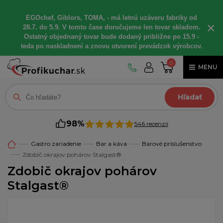
EGOchef, Giblors, TOMA, - má letnú uzáveru fabriky od
×
28.7. do 5.9. V tomto čase doručujeme len tovar skladom.
Ostatný objednaný tovar bude dodaný približne po 15.9 -
teda po naskladnení a znovu otvorení prevádzok výrobcov.
0
MENU
Hľadať
98%
546 recenzií
Gastro zariadenie
Bar a káva
Barové príslušenstvo
Zdobič okrajov pohárov Stalgast®
Zdobič okrajov pohárov
Stalgast®