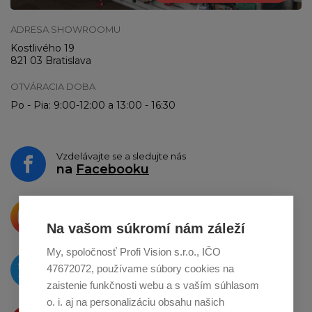
ADRESA SHOWROOMU
Kostlivého 19
821 03 Bratislava
OTVÁRACIA DOBA
Po - Pia: 9:00-12:00 a 13:00 - 16:30
Vzdelávajte se a sledujte nás
na
Facebooku
Krásne produkty si priamo hovoria
o zdieľanie na
Instagrame
Na vašom súkromí nám záleží
My, spoločnosť Profi Vision s.r.o., IČO
O novinkách píšeme
47672072, používame súbory cookies na
na
Twitteri
zaistenie funkčnosti webu a s vaším súhlasom
o. i. aj na personalizáciu obsahu našich