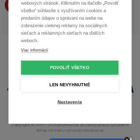
Produkty Vám predstavujeme
webových stránok. Kliknutím na tlačidlo „Povoliť
na
Youtube
všetko“ súhlasíte s využívaním cookies a
predaním údajov o správaní na webe na
zobrazenie cielenej reklamy na sociálnych
sieťach a reklamných sieťach na ďalších
weboch.
Profikuchař.cz
Profikoch.at
Viac informácií
Profiszakacs.hu
POVOLIŤ VŠETKO
LEN NEVYHNUTNÉ
Nastavenia
Copyright © 2010 - 2026 profikuchar.sk Všetky práva vyhradené
eshop na mieru
vytvorilo
vibration.sk