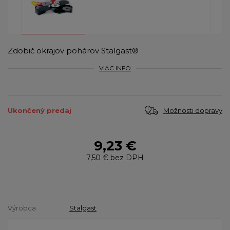
Zdobič okrajov pohárov Stalgast®
VIAC INFO
Možnosti dopravy
Ukončený predaj
9,23 €
7,50 €
bez DPH
Výrobca
Stalgast