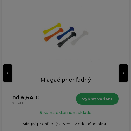
Miagač priehľadný
od 6,64 €
Vybrať variant
s DPH
5 ks na externom sklade
Miagač priehľadný 21,5 cm - z odolného plastu