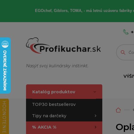
EGOchef, Giblors, TOMA, - má letnú uzáveru fabriky 
+
Nasýť svoj kulinársky inštinkt.
VÝŠI
Katalóg produktov
HODNOTENIE OBCHODU
TOP30 bestsellerov
Tipy na darčeky
Opl
%
AKCIA %