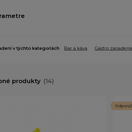
rametre
adení v týchto kategoriách
Bar a káva
Gastro zariadeni
bné produkty
(14)
Odporú