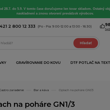
od 28.7. do 5.9. V tomto čase doručujeme len tovar skladom. Ostatný obj
naskladnení a znovu otvorení prevádzok výrobcov.
9
421 2 800 12 333
(Po - Pia: 9:00-12:00 a 13:00 - 16:30)
545
Hľadať
VKY
GRAVÍROVANIE DO KOVU
DTF POTLAČ NA TEXT
Gastro zariadenie
Bar a káva
Oplach na poháre GN1/3
ach na poháre GN1/3