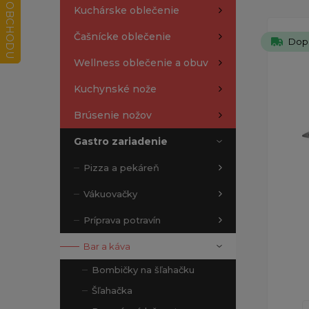
Kuchárske oblečenie
Čašnícke oblečenie
Dop
Wellness oblečenie a obuv
Kuchynské nože
Brúsenie nožov
Gastro zariadenie
Pizza a pekáreň
Vákuovačky
Príprava potravín
Bar a káva
Bombičky na šľahačku
Šľahačka