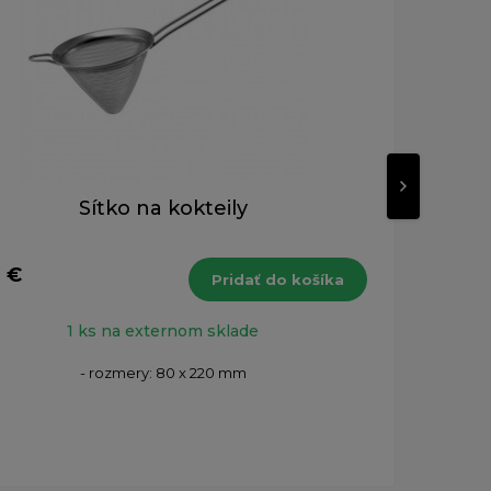
Sítko na kokteily
6 €
45,5
Pridať do košíka
s DPH
1 ks na externom sklade
- rozmery: 80 x 220 mm
Fľaš
200 