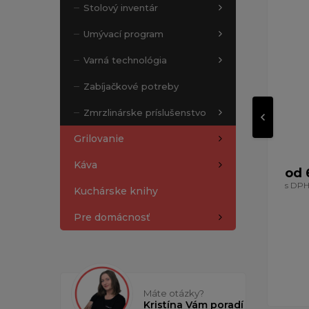
Stolový inventár
Umývací program
Varná technológia
Zabíjačkové potreby
Zmrzlinárske príslušenstvo
Grilovanie
Káva
od 
s DP
Kuchárske knihy
Pre domácnosť
Máte otázky?
Kristína Vám poradí