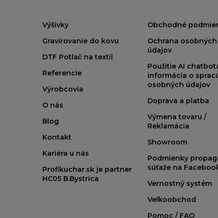
Výšivky
Obchodné podmie
Gravírovanie do kovu
Ochrana osobných
údajov
DTF Potlač na textil
Použitie AI chatbo
Referencie
informácia o sprac
osobných údajov
Výrobcovia
Doprava a platba
O nás
Výmena tovaru /
Blog
Reklamácia
Kontakt
Showroom
Kariéra u nás
Podmienky propag
súťaže na Faceboo
Profikuchar.sk je partner
HC05 B.Bystrica
Vernostný systém
Veľkoobchod
Pomoc / FAQ