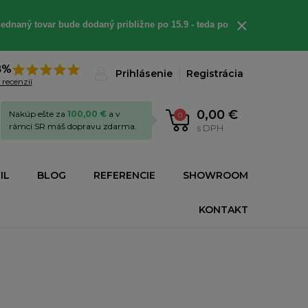
×
ednaný tovar bude dodaný približne po 15.9 - teda po
8%
Prihlásenie
Registrácia
 recenzií
0,00 €
Nakúp ešte za
100,00 €
a v
0
rámci SR máš dopravu zdarma.
s DPH
IL
BLOG
REFERENCIE
SHOWROOM
KONTAKT