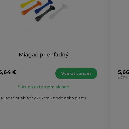
Miagač priehľadný
6,64 €
5,6
Vybrať variant
H
s DPH
5 ks na externom sklade
Miagač priehľadný 21,5 cm - z odolného plastu