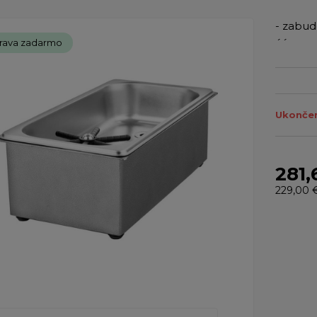
- zabud
´´
rava zadarmo
Ukončen
281,
229,00 