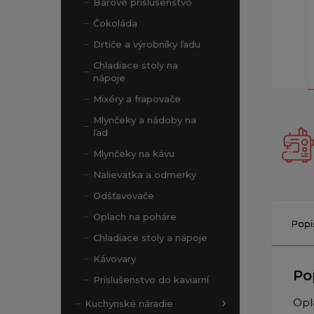
Barové príslušenstvo
Čokoláda
Drtiče a výrobníky ľadu
Chladiace stoly na
nápoje
Mixéry a frapovače
Mlynčeky a nádoby na
ľad
Mlynčeky na kávu
Nalievatka a odmerky
Odšťavovače
Oplach na poháre
Popi
Chladiace stoly a nápoje
Kávovary
Po
Príslušenstvo do kaviarní
Opl
Kuchynské náradie