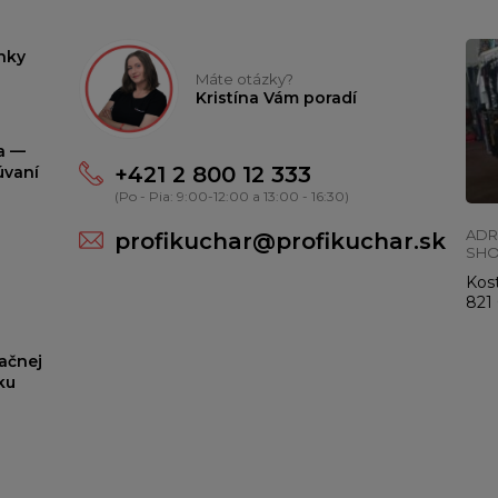
nky
Máte otázky?
Kristína Vám poradí
ta —
+421 2 800 12 333
úvaní
(Po - Pia: 9:00-12:00 a 13:00 - 16:30)
ADR
profikuchar@profikuchar.sk
SH
Kost
821 
ačnej
ku