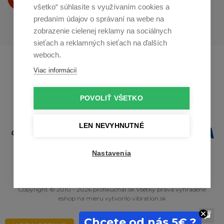
na
Youtube
všetko“ súhlasíte s využívaním cookies a
predaním údajov o správaní na webe na
zobrazenie cielenej reklamy na sociálnych
sieťach a reklamných sieťach na ďalších
weboch.
Profikuchař.cz
Profikoch.at
Viac informácií
Profiszakacs.hu
POVOLIŤ VŠETKO
LEN NEVYHNUTNÉ
Nastavenia
Copyright © 2010 - 2026 profikuchar.sk Všetky práva vyhradené
eshop na mieru
vytvorilo
vibration.sk
Chcete od nás 5€ ?