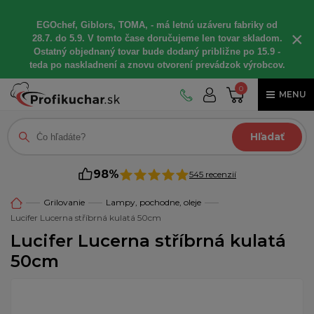
EGOchef, Giblors, TOMA, - má letnú uzáveru fabriky od
×
28.7. do 5.9. V tomto čase doručujeme len tovar skladom.
Ostatný objednaný tovar bude dodaný približne po 15.9 -
teda po naskladnení a znovu otvorení prevádzok výrobcov.
0
MENU
Hľadať
98%
545 recenzií
Grilovanie
Lampy, pochodne, oleje
Lucifer Lucerna stříbrná kulatá 50cm
Lucifer Lucerna stříbrná kulatá
50cm