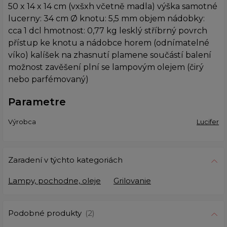
50 x 14 x 14 cm (vxšxh včetně madla) výška samotné
lucerny: 34 cm Ø knotu: 5,5 mm objem nádobky:
cca 1 dcl hmotnost: 0,77 kg lesklý stříbrný povrch
přístup ke knotu a nádobce horem (odnímatelné
víko) kalíšek na zhasnutí plamene součástí balení
možnost zavěšení plní se lampovým olejem (čirý
nebo parfémovaný)
Parametre
Výrobca
Lucifer
Zaradení v týchto kategoriách
Lampy, pochodne, oleje
Grilovanie
Podobné produkty
(2)