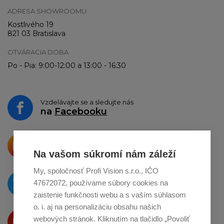
ADRESA SHOWROOMU
Kostlivého 19
821 03 Bratislava
OTVÁRACIA DOBA
Po - Pia: 9:00-12:00 a 13:00 - 16:30
Vzdelávajte se a sledujte nás
na
Facebooku
Krásne produkty si priamo hovoria
o zdieľanie na
Instagrame
Na vašom súkromí nám záleží
My, spoločnosť Profi Vision s.r.o., IČO
O novinkách píšeme
47672072, používame súbory cookies na
na
Twitteri
zaistenie funkčnosti webu a s vaším súhlasom
o. i. aj na personalizáciu obsahu našich
Produkty Vám predstavujeme
webových stránok. Kliknutím na tlačidlo „Povoliť