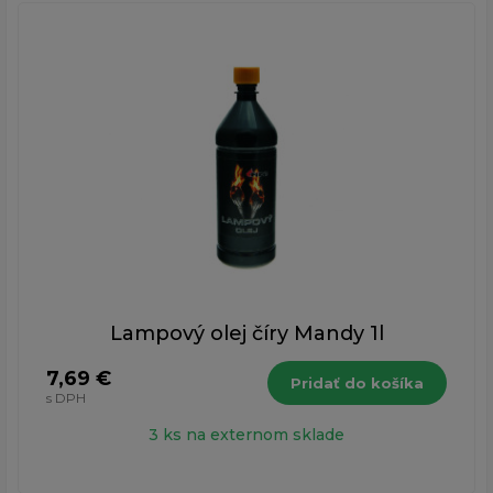
Lampový olej číry Mandy 1l
7,69 €
Pridať do košíka
s DPH
3 ks na externom sklade