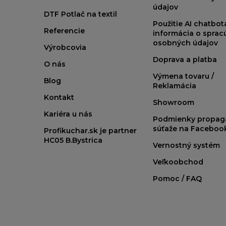
údajov
DTF Potlač na textil
Použitie AI chatbo
Referencie
informácia o sprac
osobných údajov
Výrobcovia
Doprava a platba
O nás
Výmena tovaru /
Blog
Reklamácia
Kontakt
Showroom
Kariéra u nás
Podmienky propag
súťaže na Faceboo
Profikuchar.sk je partner
HC05 B.Bystrica
Vernostný systém
Veľkoobchod
Pomoc / FAQ