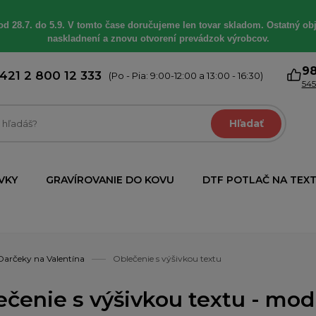
od 28.7. do 5.9. V tomto čase doručujeme len tovar skladom. Ostatný obj
naskladnení a znovu otvorení prevádzok výrobcov.
9
421 2 800 12 333
(Po - Pia: 9:00-12:00 a 13:00 - 16:30)
545
Hľadať
VKY
GRAVÍROVANIE DO KOVU
DTF POTLAČ NA TEXT
Darčeky na Valentína
Oblečenie s výšivkou textu
ečenie s výšivkou textu - modr