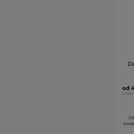
D
od 
s DPH
Dá
žensk