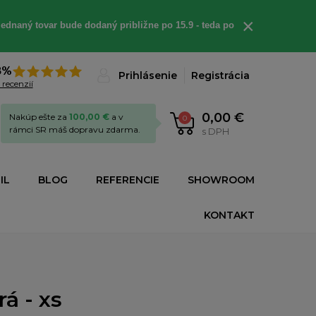
×
ednaný tovar bude dodaný približne po 15.9 - teda po
8%
Prihlásenie
Registrácia
 recenzií
0,00 €
Nakúp ešte za
100,00 €
a v
0
rámci SR máš dopravu zdarma.
s DPH
IL
BLOG
REFERENCIE
SHOWROOM
KONTAKT
á - xs