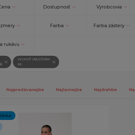
Cena
Dostupnosť
Výrobcovia
zmery
Farba
Farba zástery
a rukávu
VEĽKOSŤ OBLEČENIA
á
xs
Najpredávanejšie
Najlacnejšie
Najdrahšie
Na
ch 1-1 z 1 záznamu.
ýšivka