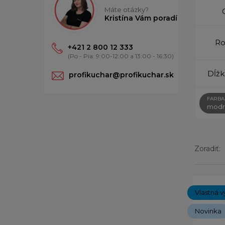
Máte otázky?
Kristína Vám poradí
Ro
+421 2 800 12 333
(Po - Pia: 9:00-12:00 a 13:00 - 16:30)
Dĺžk
profikuchar@profikuchar.sk
FARBA
modr
Zoradiť:
Zobrazený
Vlastná v
Novinka