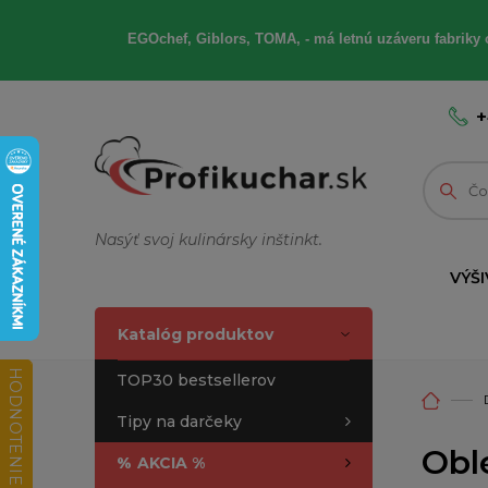
EGOchef, Giblors, TOMA, - má letnú uzáveru fabriky 
+
Nasýť svoj kulinársky inštinkt.
VÝŠI
Katalóg produktov
HODNOTENIE OBCHODU
TOP30 bestsellerov
Tipy na darčeky
Obl
%
AKCIA %