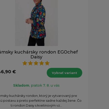
ámsky kuchársky rondon EGOchef
Daisy
46,90 €
Vybrať variant
Skladom
, piatok 7. 8. u vás
msky kuchársky rondon, ktorý je vytvarovaný pre
ú postavu a preto perfektne sadne každej žene. Čo
ti rondon Daisy s kvetinovým vz...