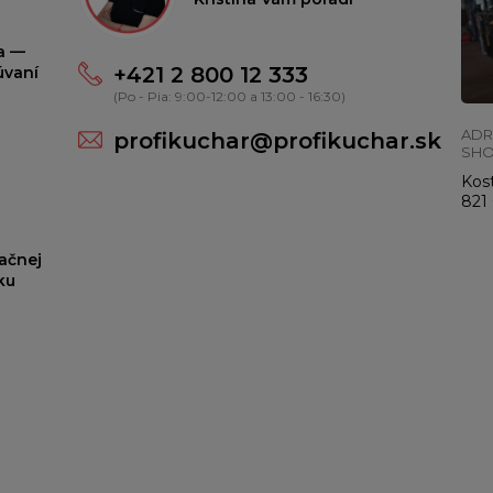
ta —
+421 2 800 12 333
úvaní
(Po - Pia: 9:00-12:00 a 13:00 - 16:30)
ADR
profikuchar@profikuchar.sk
SH
Kost
821 
ačnej
ku