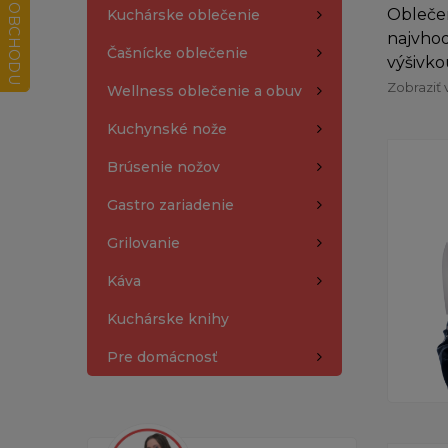
Oblečen
Kuchárske oblečenie
najvhod
Čašnícke oblečenie
výšivko
Zobraziť 
Wellness oblečenie a obuv
Kuchynské nože
Brúsenie nožov
Gastro zariadenie
Grilovanie
Káva
Kuchárske knihy
Pre domácnosť