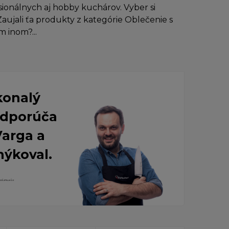
ionálnych aj hobby kuchárov. Vyber si
aujali ťa produkty z kategórie Oblečenie s
m inom?...
konalý
 Odporúča
Varga a
nýkoval.