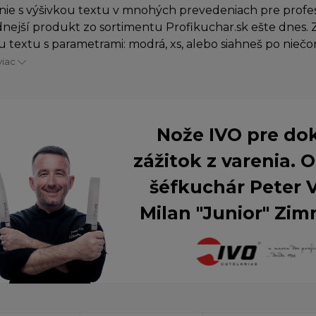
ie s výšivkou textu v mnohých prevedeniach pre profes
nejší produkt zo sortimentu Profikuchar.sk ešte dnes. Z
u textu s parametrami: modrá, xs, alebo siahneš po niečo
viac
Nože IVO pre do
zážitok z varenia.
šéfkuchár Peter 
Milan "Junior" Zim